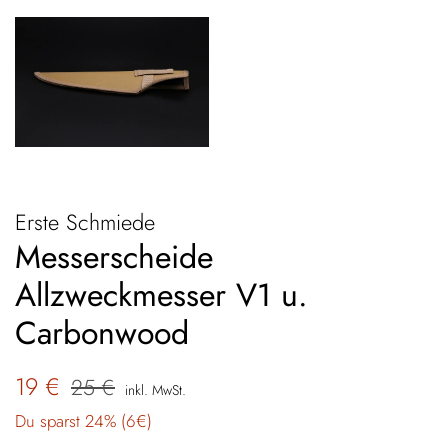
Erste Schmiede
Messerscheide
Allzweckmesser V1 u.
Carbonwood
Normaler
Sonderpreis
19 €
25 €
inkl. MwSt.
Preis
Du sparst 24% (
6€
)