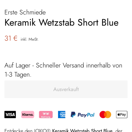
Erste Schmiede
Keramik Wetzstab Short Blue
Normaler
Sonderpreis
31 €
inkl. MwSt.
Preis
Auf Lager - Schneller Versand innerhalb von
1-3 Tagen
.
Ausverkauft
Entdecke den IOXIO®
Keramik Wetzstab Short Blue
, der