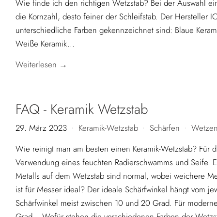
Wie finde ich den richtigen Wetzstab? Bei der Auswahl ein
die Kornzahl, desto feiner der Schleifstab. Der Hersteller
unterschiedliche Farben gekennzeichnet sind: Blaue Keram
Weiße Keramik...
Weiterlesen →
FAQ - Keramik Wetzstab
29. März 2023
Keramik-Wetzstab
Schärfen
Wetze
•
•
•
Wie reinigt man am besten einen Keramik-Wetzstab? Für d
Verwendung eines feuchten Radierschwamms und Seife. Ei
Metalls auf dem Wetzstab sind normal, wobei weichere Me
ist für Messer ideal? Der ideale Schärfwinkel hängt vom j
Schärfwinkel meist zwischen 10 und 20 Grad. Für modern
Grad. Wofür stehen die verschiedenen Farben der Wetzst