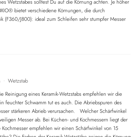
es Wetzstabes solltest Du auf die Körnung achten. Je höher
 IOXIO® bietet verschiedene Körnungen, die durch
ik (F360/J800): ideal zum Schleifen sehr stumpfer Messer
n
Wetzstab
•
ie Reinigung eines Keramik-Wetzstabs empfehlen wir die
n feuchter Schwamm tut es auch. Die Abriebspuren des
sser stärkeren Abrieb verursachen. Welcher Schärfwinkel
eweiligen Messer ab. Bei Küchen- und Kochmessern liegt der
e Kochmesser empfehlen wir einen Schärfwinkel von 15
äbe? Die Farben der Keramik-Wetzstäbe zeigen die Körnung